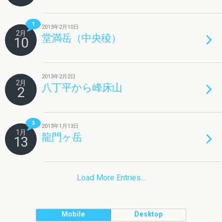
1
2013年2月10日
2月
堂満岳（中央稜）
10
2013年2月2日
2月
八丁平から峰床山
2
3
2013年1月13日
1月
龍門ヶ岳
13
Load More Entries…
Mobile
Desktop