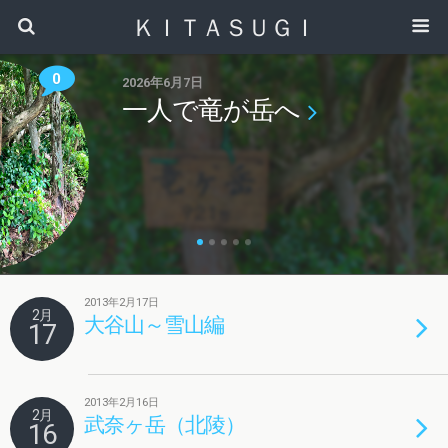
ＫＩＴＡＳＵＧＩ
0
2026年6月7日
一人で竜が岳へ
2013年2月17日
2月
大谷山～雪山編
17
2013年2月16日
2月
武奈ヶ岳（北陵）
16