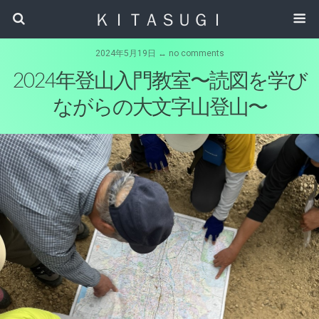
ＫＩＴＡＳＵＧＩ
2024年5月19日 ↔ no comments
2024年登山入門教室〜読図を学び
ながらの大文字山登山〜