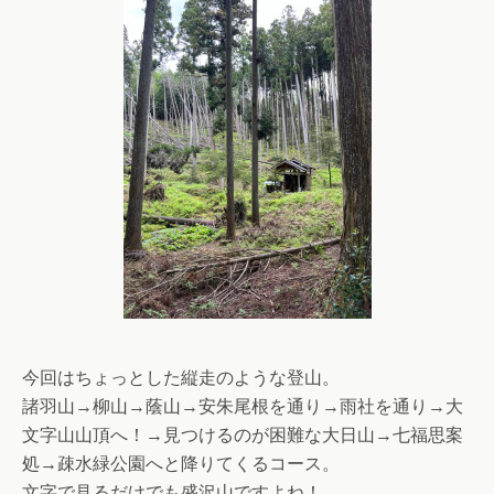
今回はちょっとした縦走のような登山。
諸羽山→柳山→蔭山→安朱尾根を通り→雨社を通り→大
文字山山頂へ！→見つけるのが困難な大日山→七福思案
処→疎水緑公園へと降りてくるコース。
文字で見るだけでも盛沢山ですよね！