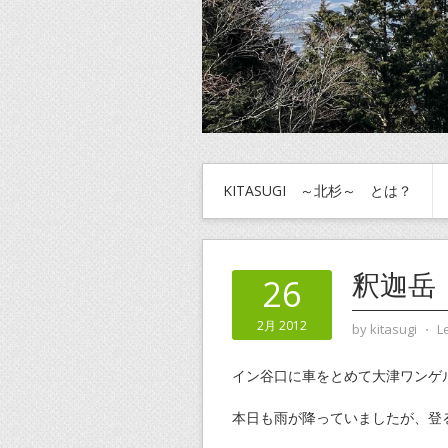
KITASUGI ～北杉～ とは？
釈迦岳
26
2月 2012
by
kitasugi
⋅
L
イン谷口に車をとめて大津ワンゲ
本日も雨が降っていましたが、登