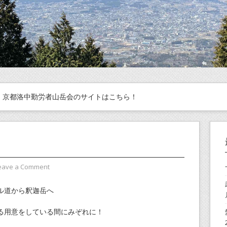
京都洛中勤労者山岳会のサイトはこちら！
eave a Comment
ル道から釈迦岳へ
る用意をしている間にみぞれに！