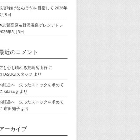
銀杏峰(げなんぽう)を目指して
2026年
3月9日
⛷志賀高原＆野沢温泉ゲレンデトレ
2026年3月3日
最近のコメント
空も心も晴れる荒島岳山行
に
KITASUGIスタッフ
より
釣瓶岳へ 失ったストックを求めて
に
kitasugi
より
釣瓶岳へ 失ったストックを求めて
に
市田知子
より
アーカイブ