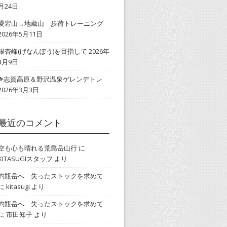
月24日
愛宕山→地蔵山 歩荷トレーニング
2026年5月11日
銀杏峰(げなんぽう)を目指して
2026年
3月9日
⛷志賀高原＆野沢温泉ゲレンデトレ
2026年3月3日
最近のコメント
空も心も晴れる荒島岳山行
に
KITASUGIスタッフ
より
釣瓶岳へ 失ったストックを求めて
に
kitasugi
より
釣瓶岳へ 失ったストックを求めて
に
市田知子
より