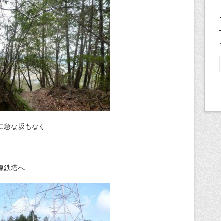
に急な坂もなく
線鉄塔へ