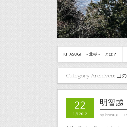
KITASUGI ～北杉～ とは？
Category Archives:
山の
明智越
22
1月 2012
by
kitasugi
⋅
L