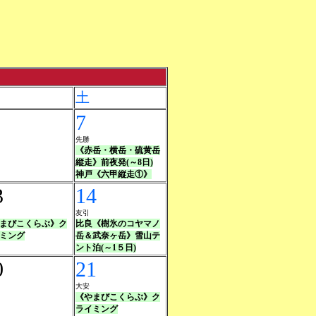
土
7
先勝
《赤岳・横岳・硫黄岳
縦走》前夜発(～8日)
神戸《六甲縦走①》
3
14
友引
まびこくらぶ》ク
比良《樹氷のコヤマノ
ミング
岳＆武奈ヶ岳》雪山テ
ント泊(～1５日)
0
21
大安
《やまびこくらぶ》ク
ライミング