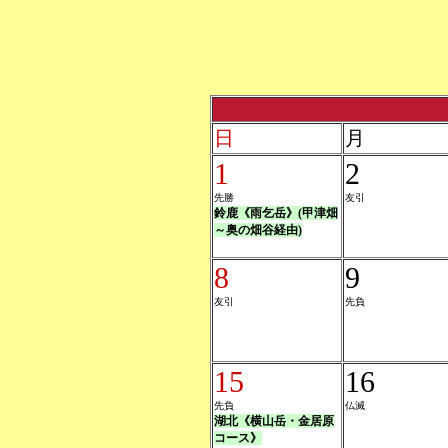
日
月
1
2
先勝
友引
鈴鹿《雨乞岳》(甲津畑
～奥の畑谷経由)
8
9
友引
先負
15
16
先負
仏滅
湖北《横山岳・金居原
コース》