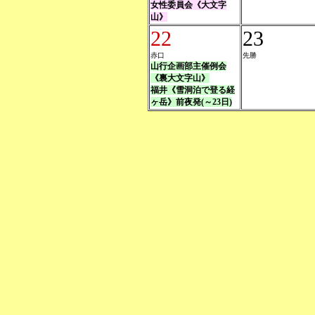
女性委員会《大文字
山》
22
23
赤口
先勝
山行企画部主催例会
《裏大文字山》
福井《雪洞泊で登る経
ヶ岳》前夜発(～23日)