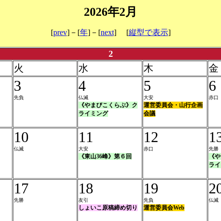
2026年2月
[
prev
]－[
年
]－[
next
] [
縦型で表示
]
2
火
水
木
金
3
4
5
6
先負
仏滅
大安
赤口
《やまびこくらぶ》ク
運営委員会・山行企画
ライミング
会議
10
11
12
1
仏滅
大安
赤口
先勝
《東山36峰》第６回
《や
ライ
17
18
19
2
先勝
友引
先負
仏滅
しょいこ原稿締め切り
運営委員会Web