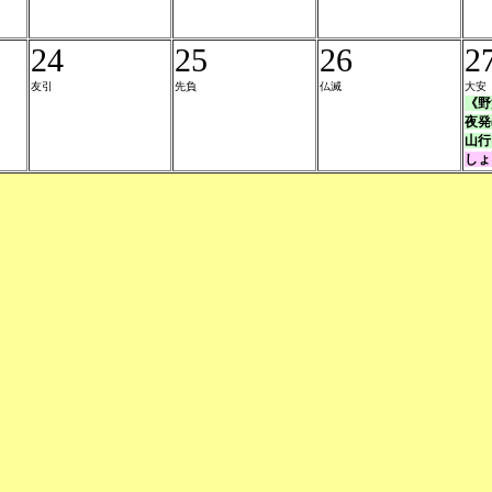
24
25
26
2
友引
先負
仏滅
大安
《野
夜発
山行
しょ