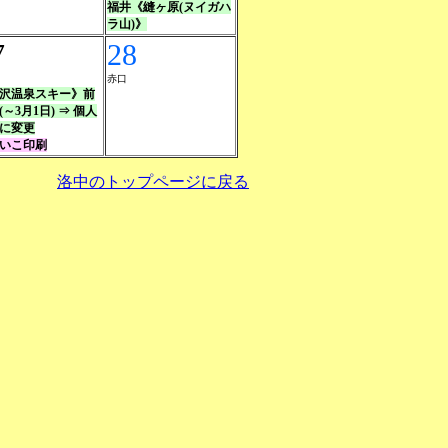
福井《縫ヶ原(ヌイガハ
ラ山)》
7
28
赤口
沢温泉スキー》前
(～3月1日) ⇒ 個人
に変更
いこ印刷
洛中のトップページに戻る