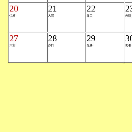
20
21
22
2
仏滅
大安
赤口
先勝
27
28
29
3
大安
赤口
先勝
友引