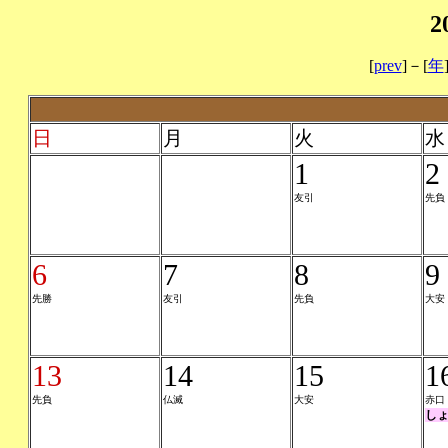
2
[
prev
]－[
年
日
月
火
水
1
2
友引
先負
6
7
8
9
先勝
友引
先負
大安
13
14
15
1
先負
仏滅
大安
赤口
し